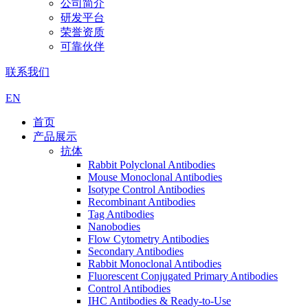
公司简介
研发平台
荣誉资质
可靠伙伴
联系我们
EN
首页
产品展示
抗体
Rabbit Polyclonal Antibodies
Mouse Monoclonal Antibodies
Isotype Control Antibodies
Recombinant Antibodies
Tag Antibodies
Nanobodies
Flow Cytometry Antibodies
Secondary Antibodies
Rabbit Monoclonal Antibodies
Fluorescent Conjugated Primary Antibodies
Control Antibodies
IHC Antibodies & Ready-to-Use