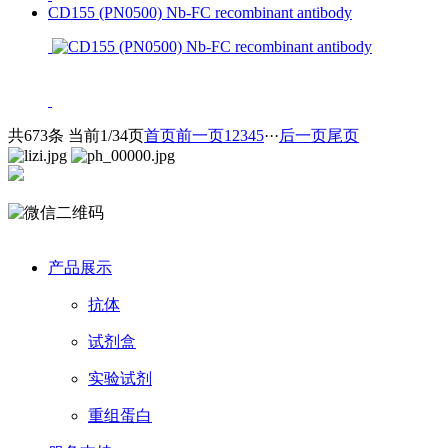
CD155 (PN0500) Nb-FC recombinant antibody
共673条 当前1/34页
首页
前一页
1
2
3
4
5
···
后一页
尾页
产品展示
抗体
试剂盒
实验试剂
重组蛋白