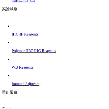
mIHC/mIF kits
实验试剂
IHC-IF Reagents
Polymer HRP IHC Reagents
WB Reagents
Immune Adjuvant
重组蛋白