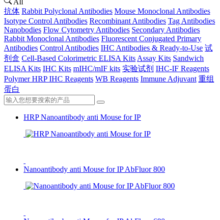
All
抗体
Rabbit Polyclonal Antibodies
Mouse Monoclonal Antibodies
Isotype Control Antibodies
Recombinant Antibodies
Tag Antibodies
Nanobodies
Flow Cytometry Antibodies
Secondary Antibodies
Rabbit Monoclonal Antibodies
Fluorescent Conjugated Primary
Antibodies
Control Antibodies
IHC Antibodies & Ready-to-Use
试
剂盒
Cell-Based Colorimetric ELISA Kits
Assay Kits
Sandwich
ELISA Kits
IHC Kits
mIHC/mIF kits
实验试剂
IHC-IF Reagents
Polymer HRP IHC Reagents
WB Reagents
Immune Adjuvant
重组
蛋白
HRP Nanoantibody anti Mouse for IP
Nanoantibody anti Mouse for IP AbFluor 800