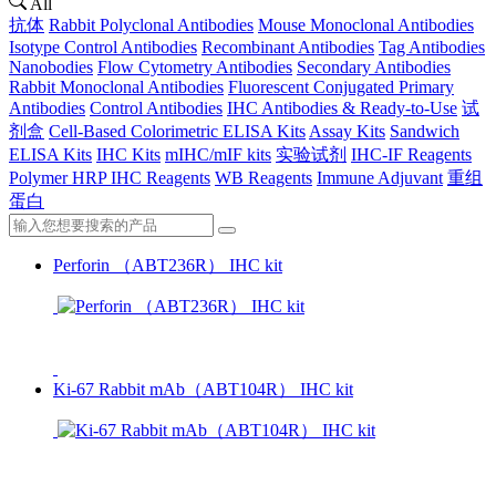
All
抗体
Rabbit Polyclonal Antibodies
Mouse Monoclonal Antibodies
Isotype Control Antibodies
Recombinant Antibodies
Tag Antibodies
Nanobodies
Flow Cytometry Antibodies
Secondary Antibodies
Rabbit Monoclonal Antibodies
Fluorescent Conjugated Primary
Antibodies
Control Antibodies
IHC Antibodies & Ready-to-Use
试
剂盒
Cell-Based Colorimetric ELISA Kits
Assay Kits
Sandwich
ELISA Kits
IHC Kits
mIHC/mIF kits
实验试剂
IHC-IF Reagents
Polymer HRP IHC Reagents
WB Reagents
Immune Adjuvant
重组
蛋白
Perforin （ABT236R） IHC kit
Ki-67 Rabbit mAb（ABT104R） IHC kit