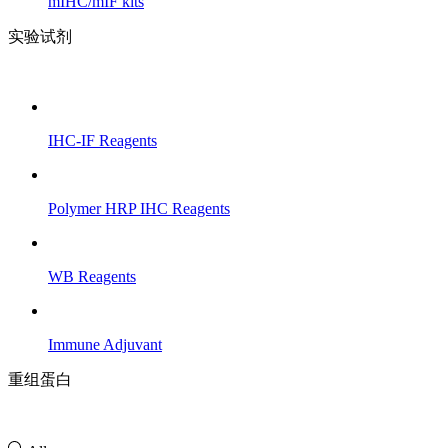
mIHC/mIF kits
实验试剂
IHC-IF Reagents
Polymer HRP IHC Reagents
WB Reagents
Immune Adjuvant
重组蛋白