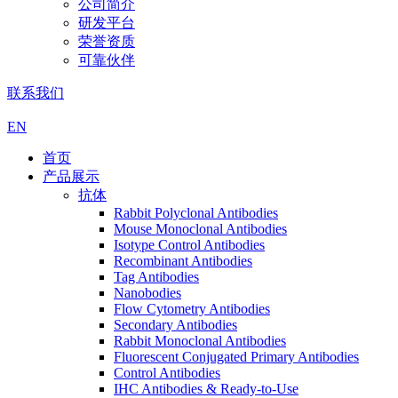
公司简介
研发平台
荣誉资质
可靠伙伴
联系我们
EN
首页
产品展示
抗体
Rabbit Polyclonal Antibodies
Mouse Monoclonal Antibodies
Isotype Control Antibodies
Recombinant Antibodies
Tag Antibodies
Nanobodies
Flow Cytometry Antibodies
Secondary Antibodies
Rabbit Monoclonal Antibodies
Fluorescent Conjugated Primary Antibodies
Control Antibodies
IHC Antibodies & Ready-to-Use