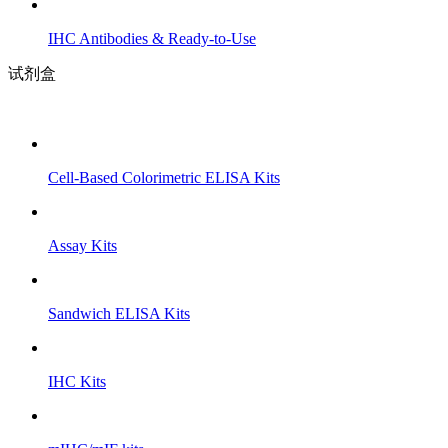
IHC Antibodies & Ready-to-Use
试剂盒
Cell-Based Colorimetric ELISA Kits
Assay Kits
Sandwich ELISA Kits
IHC Kits