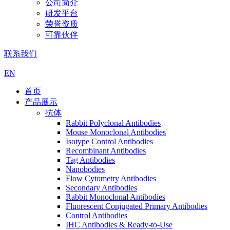
公司简介
研发平台
荣誉资质
可靠伙伴
联系我们
EN
首页
产品展示
抗体
Rabbit Polyclonal Antibodies
Mouse Monoclonal Antibodies
Isotype Control Antibodies
Recombinant Antibodies
Tag Antibodies
Nanobodies
Flow Cytometry Antibodies
Secondary Antibodies
Rabbit Monoclonal Antibodies
Fluorescent Conjugated Primary Antibodies
Control Antibodies
IHC Antibodies & Ready-to-Use