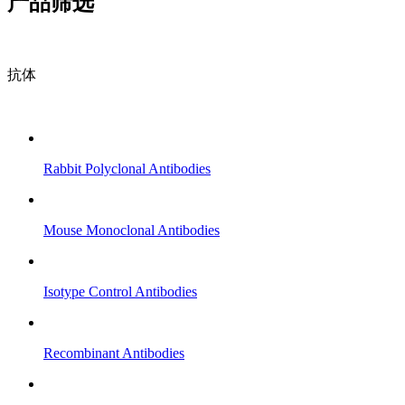
产品筛选
抗体
Rabbit Polyclonal Antibodies
Mouse Monoclonal Antibodies
Isotype Control Antibodies
Recombinant Antibodies