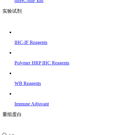
mIHC/mIF kits
实验试剂
IHC-IF Reagents
Polymer HRP IHC Reagents
WB Reagents
Immune Adjuvant
重组蛋白