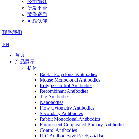
公司简介
研发平台
荣誉资质
可靠伙伴
联系我们
EN
首页
产品展示
抗体
Rabbit Polyclonal Antibodies
Mouse Monoclonal Antibodies
Isotype Control Antibodies
Recombinant Antibodies
Tag Antibodies
Nanobodies
Flow Cytometry Antibodies
Secondary Antibodies
Rabbit Monoclonal Antibodies
Fluorescent Conjugated Primary Antibodies
Control Antibodies
IHC Antibodies & Ready-to-Use