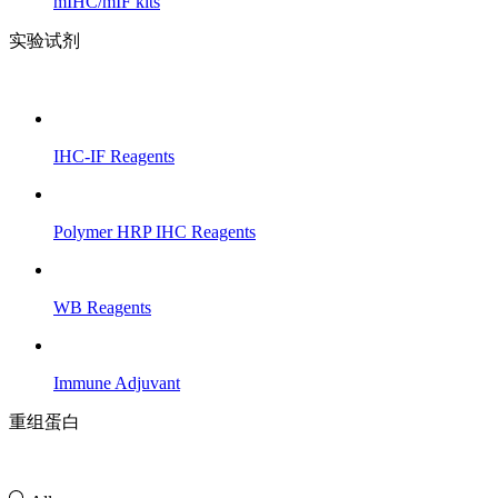
mIHC/mIF kits
实验试剂
IHC-IF Reagents
Polymer HRP IHC Reagents
WB Reagents
Immune Adjuvant
重组蛋白