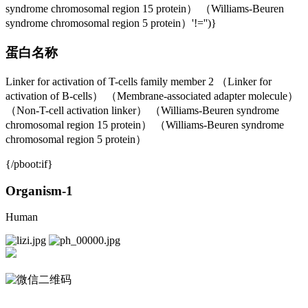
syndrome chromosomal region 15 protein） （Williams-Beuren
syndrome chromosomal region 5 protein）'!='')}
蛋白名称
Linker for activation of T-cells family member 2 （Linker for
activation of B-cells） （Membrane-associated adapter molecule）
（Non-T-cell activation linker） （Williams-Beuren syndrome
chromosomal region 15 protein） （Williams-Beuren syndrome
chromosomal region 5 protein）
{/pboot:if}
Organism-1
Human