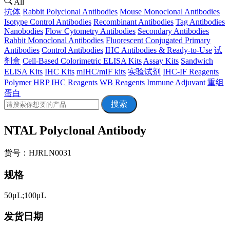
All
抗体
Rabbit Polyclonal Antibodies
Mouse Monoclonal Antibodies
Isotype Control Antibodies
Recombinant Antibodies
Tag Antibodies
Nanobodies
Flow Cytometry Antibodies
Secondary Antibodies
Rabbit Monoclonal Antibodies
Fluorescent Conjugated Primary
Antibodies
Control Antibodies
IHC Antibodies & Ready-to-Use
试
剂盒
Cell-Based Colorimetric ELISA Kits
Assay Kits
Sandwich
ELISA Kits
IHC Kits
mIHC/mIF kits
实验试剂
IHC-IF Reagents
Polymer HRP IHC Reagents
WB Reagents
Immune Adjuvant
重组
蛋白
搜索
NTAL Polyclonal Antibody
货号：HJRLN0031
规格
50μL;100μL
发货日期