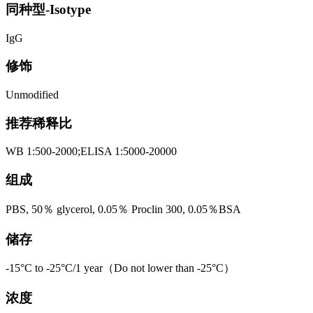
同种型-Isotype
IgG
修饰
Unmodified
推荐稀释比
WB 1:500-2000;ELISA 1:5000-20000
组成
PBS, 50％ glycerol, 0.05％ Proclin 300, 0.05％BSA
储存
-15°C to -25°C/1 year（Do not lower than -25°C）
浓度