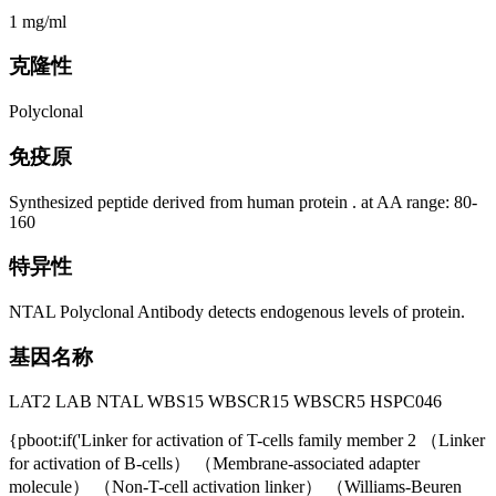
1 mg/ml
克隆性
Polyclonal
免疫原
Synthesized peptide derived from human protein . at AA range: 80-
160
特异性
NTAL Polyclonal Antibody detects endogenous levels of protein.
基因名称
LAT2 LAB NTAL WBS15 WBSCR15 WBSCR5 HSPC046
{pboot:if('Linker for activation of T-cells family member 2 （Linker
for activation of B-cells） （Membrane-associated adapter
molecule） （Non-T-cell activation linker） （Williams-Beuren