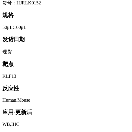
货号：HJRLK0152
规格
50μL;100μL
发货日期
现货
靶点
KLF13
反应性
Human,Mouse
应用-更新后
WB,IHC