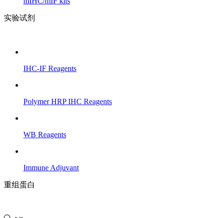
mIHC/mIF kits
实验试剂
IHC-IF Reagents
Polymer HRP IHC Reagents
WB Reagents
Immune Adjuvant
重组蛋白