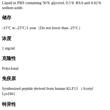
Liquid in PBS containing 50％ glycerol, 0.5％ BSA and 0.02％
sodium azide.
储存
-15°C to -25°C/1 year（Do not lower than -25°C）
浓度
1 mg/ml
克隆性
Polyclonal
免疫原
Synthesized peptide derived from human KLF13 （Acetyl
Lys166）
特异性