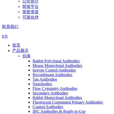
公司简介
研发平台
荣誉资质
可靠伙伴
联系我们
EN
首页
产品展示
抗体
Rabbit Polyclonal Antibodies
Mouse Monoclonal Antibodies
Isotype Control Antibodies
Recombinant Antibodies
Tag Antibodies
Nanobodies
Flow Cytometry Antibodies
Secondary Antibodies
Rabbit Monoclonal Antibodies
Fluorescent Conjugated Primary Antibodies
Control Antibodies
IHC Antibodies & Ready-to-Use