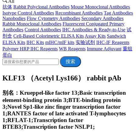
All
抗体
Rabbit Polyclonal Antibodies
Mouse Monoclonal Antibodies
Isotype Control Antibodies
Recombinant Antibodies
Tag Antibodies
Nanobodies
Flow Cytometry Antibodies
Secondary Antibodies
Rabbit Monoclonal Antibodies
Fluorescent Conjugated Primary
Antibodies
Control Antibodies
IHC Antibodies & Ready-to-Use
试
剂盒
Cell-Based Colorimetric ELISA Kits
Assay Kits
Sandwich
ELISA Kits
IHC Kits
mIHC/mIF kits
实验试剂
IHC-IF Reagents
Polymer HRP IHC Reagents
WB Reagents
Immune Adjuvant
重组
蛋白
搜索
KLF13 （Acetyl Lys166） rabbit pAb
别名：Krueppel-like factor 13;Basic transcription
element-binding protein 3;BTE-binding protein
3;Novel Sp1-like zinc finger transcription factor
1;RANTES factor of late activated T-lymphocytes
1;RFLAT-1;Transcription factor
BTEB3;Transcription factor NSLP1;