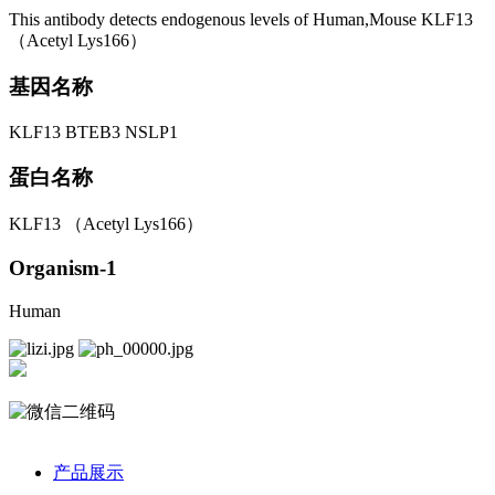
This antibody detects endogenous levels of Human,Mouse KLF13
（Acetyl Lys166）
基因名称
KLF13 BTEB3 NSLP1
蛋白名称
KLF13 （Acetyl Lys166）
Organism-1
Human
产品展示