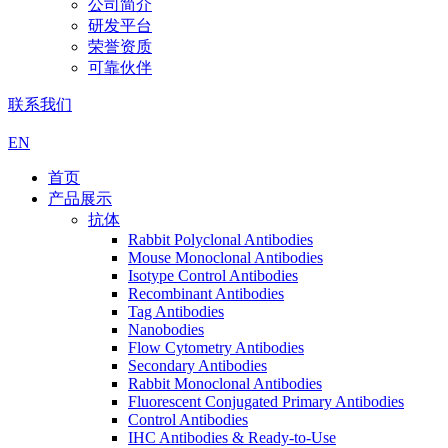
公司简介
研发平台
荣誉资质
可靠伙伴
联系我们
EN
首页
产品展示
抗体
Rabbit Polyclonal Antibodies
Mouse Monoclonal Antibodies
Isotype Control Antibodies
Recombinant Antibodies
Tag Antibodies
Nanobodies
Flow Cytometry Antibodies
Secondary Antibodies
Rabbit Monoclonal Antibodies
Fluorescent Conjugated Primary Antibodies
Control Antibodies
IHC Antibodies & Ready-to-Use