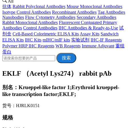
All
抗体
Rabbit Polyclonal Antibodies
Mouse Monoclonal Antibodies
Isotype Control Antibodies
Recombinant Antibodies
Tag Antibodies
Nanobodies
Flow Cytometry Antibodies
Secondary Antibodies
Rabbit Monoclonal Antibodies
Fluorescent Conjugated Primary
Antibodies
Control Antibodies
IHC Antibodies & Ready-to-Use
试
剂盒
Cell-Based Colorimetric ELISA Kits
Assay Kits
Sandwich
ELISA Kits
IHC Kits
mIHC/mIF kits
实验试剂
IHC-IF Reagents
Polymer HRP IHC Reagents
WB Reagents
Immune Adjuvant
重组
蛋白
搜索
EKLF （Acetyl Lys274） rabbit pAb
别名：Krueppel-like factor 1;Erythroid krueppel-
like transcription factor;EKLF;
货号：HJRLK0151
规格