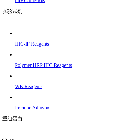
mIHC/mIF kits
实验试剂
IHC-IF Reagents
Polymer HRP IHC Reagents
WB Reagents
Immune Adjuvant
重组蛋白