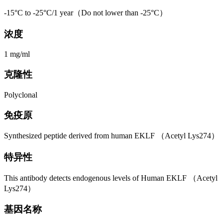
-15°C to -25°C/1 year（Do not lower than -25°C）
浓度
1 mg/ml
克隆性
Polyclonal
免疫原
Synthesized peptide derived from human EKLF （Acetyl Lys274）
特异性
This antibody detects endogenous levels of Human EKLF （Acetyl
Lys274）
基因名称