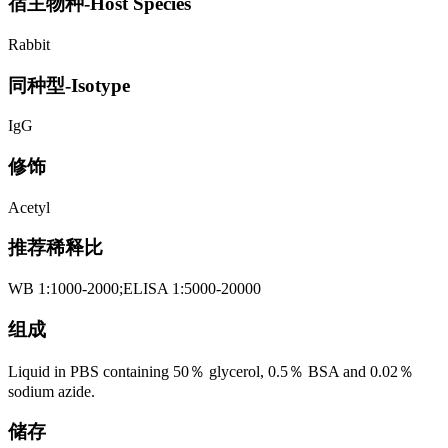
宿主物种-Host Species
Rabbit
同种型-Isotype
IgG
修饰
Acetyl
推荐稀释比
WB 1:1000-2000;ELISA 1:5000-20000
组成
Liquid in PBS containing 50％ glycerol, 0.5％ BSA and 0.02％
sodium azide.
储存