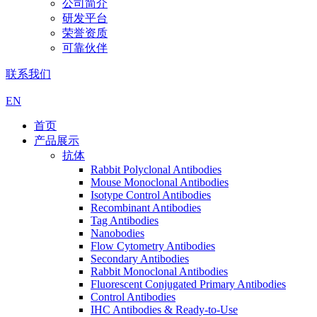
公司简介
研发平台
荣誉资质
可靠伙伴
联系我们
EN
首页
产品展示
抗体
Rabbit Polyclonal Antibodies
Mouse Monoclonal Antibodies
Isotype Control Antibodies
Recombinant Antibodies
Tag Antibodies
Nanobodies
Flow Cytometry Antibodies
Secondary Antibodies
Rabbit Monoclonal Antibodies
Fluorescent Conjugated Primary Antibodies
Control Antibodies
IHC Antibodies & Ready-to-Use