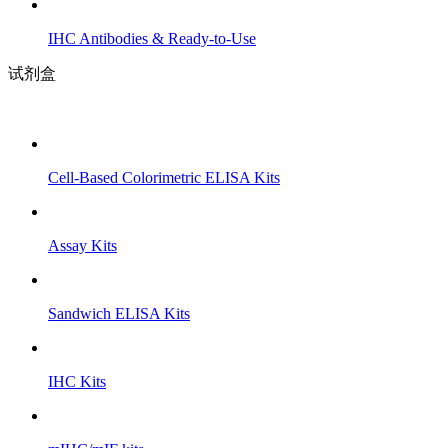
IHC Antibodies & Ready-to-Use
试剂盒
Cell-Based Colorimetric ELISA Kits
Assay Kits
Sandwich ELISA Kits
IHC Kits