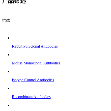
产品筛选
抗体
Rabbit Polyclonal Antibodies
Mouse Monoclonal Antibodies
Isotype Control Antibodies
Recombinant Antibodies