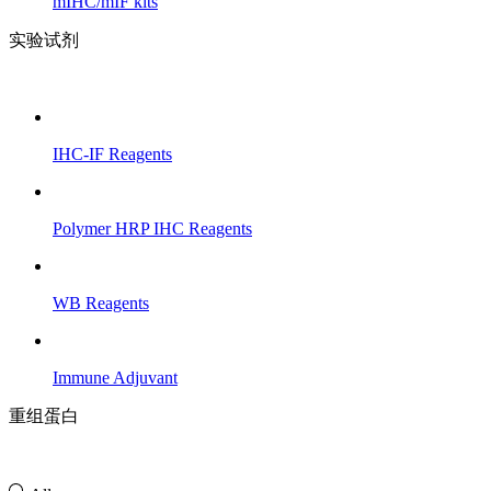
mIHC/mIF kits
实验试剂
IHC-IF Reagents
Polymer HRP IHC Reagents
WB Reagents
Immune Adjuvant
重组蛋白