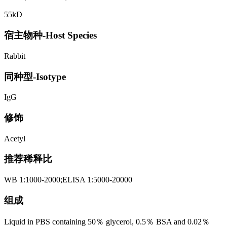
55kD
宿主物种-Host Species
Rabbit
同种型-Isotype
IgG
修饰
Acetyl
推荐稀释比
WB 1:1000-2000;ELISA 1:5000-20000
组成
Liquid in PBS containing 50％ glycerol, 0.5％ BSA and 0.02％