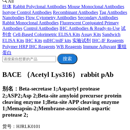
All
抗体
Rabbit Polyclonal Antibodies
Mouse Monoclonal Antibodies
Isotype Control Antibodies
Recombinant Antibodies
Tag Antibodies
Nanobodies
Flow Cytometry Antibodies
Secondary Antibodies
Rabbit Monoclonal Antibodies
Fluorescent Conjugated Primary
Antibodies
Control Antibodies
IHC Antibodies & Ready-to-Use
试
剂盒
Cell-Based Colorimetric ELISA Kits
Assay Kits
Sandwich
ELISA Kits
IHC Kits
mIHC/mIF kits
实验试剂
IHC-IF Reagents
Polymer HRP IHC Reagents
WB Reagents
Immune Adjuvant
重组
蛋白
搜索
BACE （Acetyl Lys316） rabbit pAb
别名：Beta-secretase 1;Aspartyl protease
2;ASP2;Asp 2;Beta-site amyloid precursor protein
cleaving enzyme 1;Beta-site APP cleaving enzyme
1;Memapsin-2;Membrane-associated aspartic
protease 2;
货号：HJRLK0101