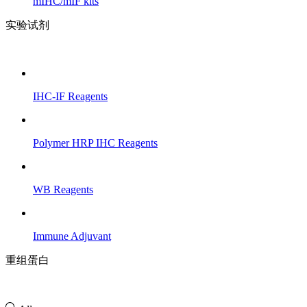
mIHC/mIF kits
实验试剂
IHC-IF Reagents
Polymer HRP IHC Reagents
WB Reagents
Immune Adjuvant
重组蛋白