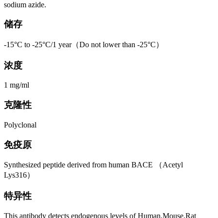
sodium azide.
储存
-15°C to -25°C/1 year（Do not lower than -25°C）
浓度
1 mg/ml
克隆性
Polyclonal
免疫原
Synthesized peptide derived from human BACE （Acetyl
Lys316）
特异性
This antibody detects endogenous levels of Human,Mouse,Rat