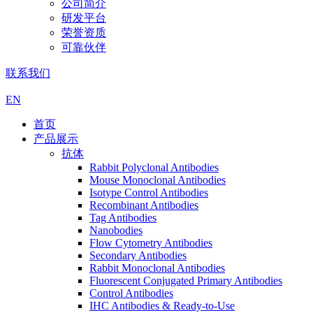
公司简介
研发平台
荣誉资质
可靠伙伴
联系我们
EN
首页
产品展示
抗体
Rabbit Polyclonal Antibodies
Mouse Monoclonal Antibodies
Isotype Control Antibodies
Recombinant Antibodies
Tag Antibodies
Nanobodies
Flow Cytometry Antibodies
Secondary Antibodies
Rabbit Monoclonal Antibodies
Fluorescent Conjugated Primary Antibodies
Control Antibodies
IHC Antibodies & Ready-to-Use