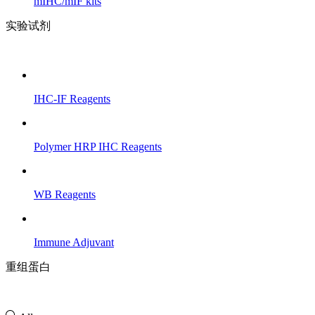
mIHC/mIF kits
实验试剂
IHC-IF Reagents
Polymer HRP IHC Reagents
WB Reagents
Immune Adjuvant
重组蛋白