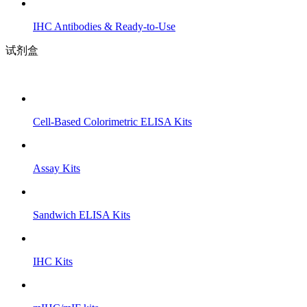
IHC Antibodies & Ready-to-Use
试剂盒
Cell-Based Colorimetric ELISA Kits
Assay Kits
Sandwich ELISA Kits
IHC Kits