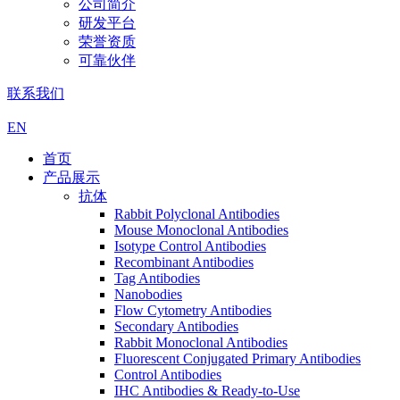
公司简介
研发平台
荣誉资质
可靠伙伴
联系我们
EN
首页
产品展示
抗体
Rabbit Polyclonal Antibodies
Mouse Monoclonal Antibodies
Isotype Control Antibodies
Recombinant Antibodies
Tag Antibodies
Nanobodies
Flow Cytometry Antibodies
Secondary Antibodies
Rabbit Monoclonal Antibodies
Fluorescent Conjugated Primary Antibodies
Control Antibodies
IHC Antibodies & Ready-to-Use