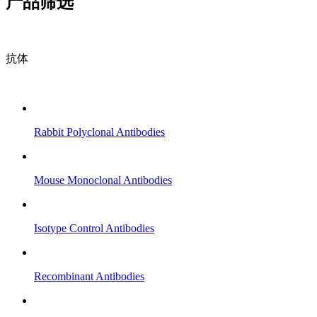
产品筛选
抗体
Rabbit Polyclonal Antibodies
Mouse Monoclonal Antibodies
Isotype Control Antibodies
Recombinant Antibodies