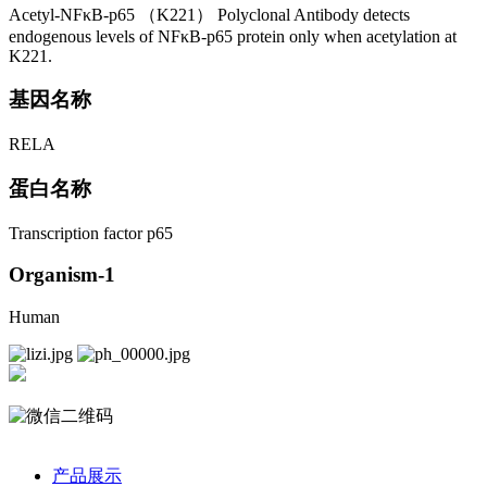
Acetyl-NFκB-p65 （K221） Polyclonal Antibody detects
endogenous levels of NFκB-p65 protein only when acetylation at
K221.
基因名称
RELA
蛋白名称
Transcription factor p65
Organism-1
Human
产品展示