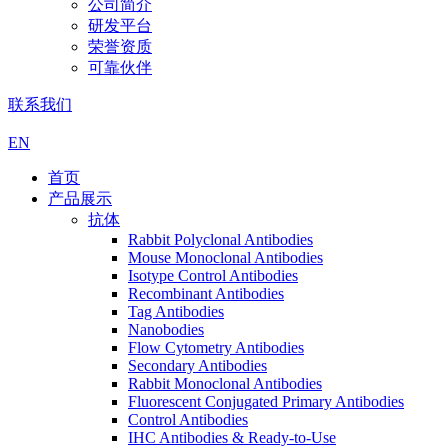
公司简介
研发平台
荣誉资质
可靠伙伴
联系我们
EN
首页
产品展示
抗体
Rabbit Polyclonal Antibodies
Mouse Monoclonal Antibodies
Isotype Control Antibodies
Recombinant Antibodies
Tag Antibodies
Nanobodies
Flow Cytometry Antibodies
Secondary Antibodies
Rabbit Monoclonal Antibodies
Fluorescent Conjugated Primary Antibodies
Control Antibodies
IHC Antibodies & Ready-to-Use