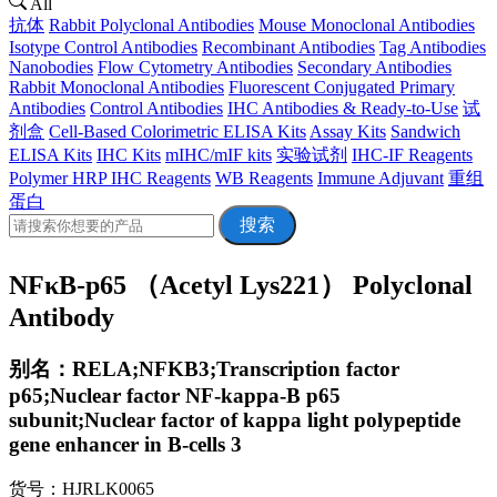
All
抗体
Rabbit Polyclonal Antibodies
Mouse Monoclonal Antibodies
Isotype Control Antibodies
Recombinant Antibodies
Tag Antibodies
Nanobodies
Flow Cytometry Antibodies
Secondary Antibodies
Rabbit Monoclonal Antibodies
Fluorescent Conjugated Primary
Antibodies
Control Antibodies
IHC Antibodies & Ready-to-Use
试
剂盒
Cell-Based Colorimetric ELISA Kits
Assay Kits
Sandwich
ELISA Kits
IHC Kits
mIHC/mIF kits
实验试剂
IHC-IF Reagents
Polymer HRP IHC Reagents
WB Reagents
Immune Adjuvant
重组
蛋白
搜索
NFκB-p65 （Acetyl Lys221） Polyclonal
Antibody
别名：RELA;NFKB3;Transcription factor
p65;Nuclear factor NF-kappa-B p65
subunit;Nuclear factor of kappa light polypeptide
gene enhancer in B-cells 3
货号：HJRLK0065