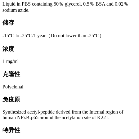
Liquid in PBS containing 50％ glycerol, 0.5％ BSA and 0.02％
sodium azide.
储存
-15°C to -25°C/1 year（Do not lower than -25°C）
浓度
1 mg/ml
克隆性
Polyclonal
免疫原
Synthesized acetyl-peptide derived from the Internal region of
human NFκB-p65 around the acetylation site of K221.
特异性