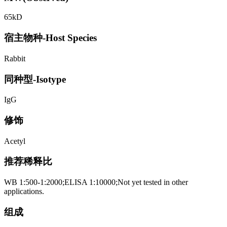
65kD
宿主物种-Host Species
Rabbit
同种型-Isotype
IgG
修饰
Acetyl
推荐稀释比
WB 1:500-1:2000;ELISA 1:10000;Not yet tested in other
applications.
组成