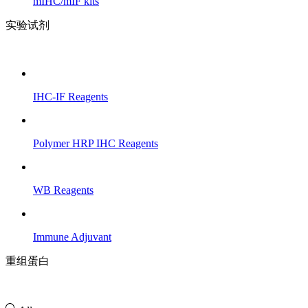
mIHC/mIF kits
实验试剂
IHC-IF Reagents
Polymer HRP IHC Reagents
WB Reagents
Immune Adjuvant
重组蛋白