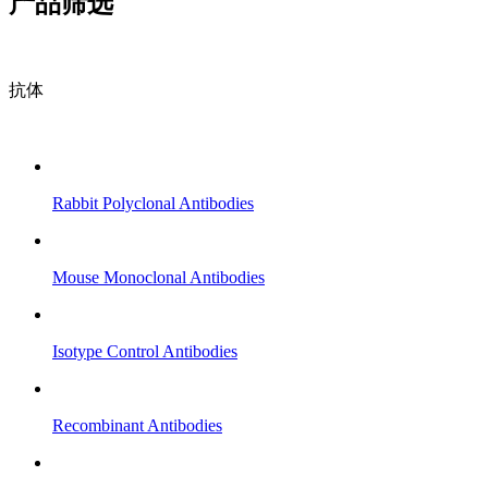
产品筛选
抗体
Rabbit Polyclonal Antibodies
Mouse Monoclonal Antibodies
Isotype Control Antibodies
Recombinant Antibodies