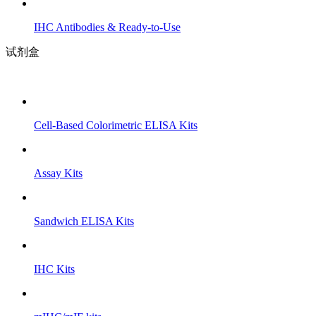
IHC Antibodies & Ready-to-Use
试剂盒
Cell-Based Colorimetric ELISA Kits
Assay Kits
Sandwich ELISA Kits
IHC Kits