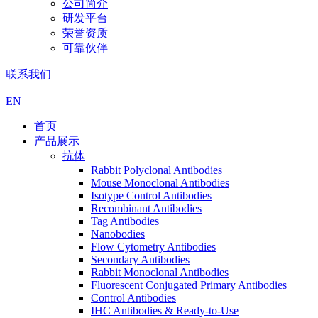
公司简介
研发平台
荣誉资质
可靠伙伴
联系我们
EN
首页
产品展示
抗体
Rabbit Polyclonal Antibodies
Mouse Monoclonal Antibodies
Isotype Control Antibodies
Recombinant Antibodies
Tag Antibodies
Nanobodies
Flow Cytometry Antibodies
Secondary Antibodies
Rabbit Monoclonal Antibodies
Fluorescent Conjugated Primary Antibodies
Control Antibodies
IHC Antibodies & Ready-to-Use