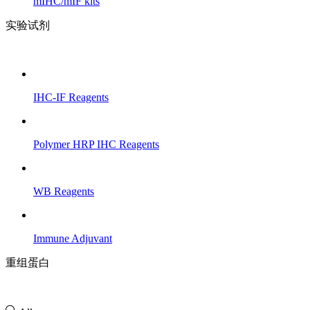
mIHC/mIF kits
实验试剂
IHC-IF Reagents
Polymer HRP IHC Reagents
WB Reagents
Immune Adjuvant
重组蛋白