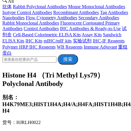
All
抗体
Rabbit Polyclonal Antibodies
Mouse Monoclonal Antibodies
Isotype Control Antibodies
Recombinant Antibodies
Tag Antibodies
Nanobodies
Flow Cytometry Antibodies
Secondary Antibodies
Rabbit Monoclonal Antibodies
Fluorescent Conjugated Primary
Antibodies
Control Antibodies
IHC Antibodies & Ready-to-Use
试
剂盒
Cell-Based Colorimetric ELISA Kits
Assay Kits
Sandwich
ELISA Kits
IHC Kits
mIHC/mIF kits
实验试剂
IHC-IF Reagents
Polymer HRP IHC Reagents
WB Reagents
Immune Adjuvant
重组
蛋白
搜索
Histone H4 （Tri Methyl Lys79）
Polyclonal Antibody
别名：
H4K79ME3;HIST1H4A;H4/A;H4FA;HIST1H4B;H4/
H4
货号：HJRLH0022