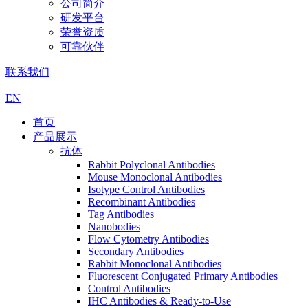
公司简介
研发平台
荣誉资质
可靠伙伴
联系我们
EN
首页
产品展示
抗体
Rabbit Polyclonal Antibodies
Mouse Monoclonal Antibodies
Isotype Control Antibodies
Recombinant Antibodies
Tag Antibodies
Nanobodies
Flow Cytometry Antibodies
Secondary Antibodies
Rabbit Monoclonal Antibodies
Fluorescent Conjugated Primary Antibodies
Control Antibodies
IHC Antibodies & Ready-to-Use