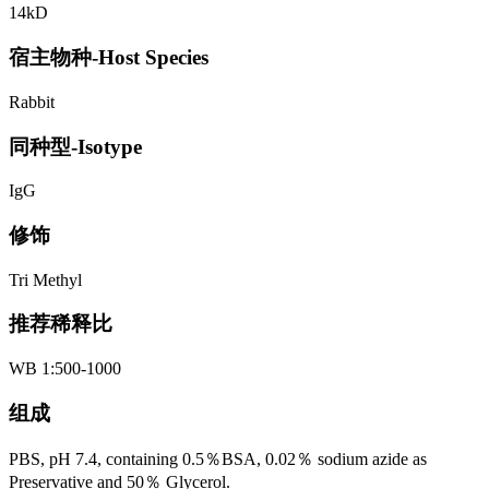
14kD
宿主物种-Host Species
Rabbit
同种型-Isotype
IgG
修饰
Tri Methyl
推荐稀释比
WB 1:500-1000
组成
PBS, pH 7.4, containing 0.5％BSA, 0.02％ sodium azide as
Preservative and 50％ Glycerol.