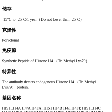
储存
-15°C to -25°C/1 year（Do not lower than -25°C）
克隆性
Polyclonal
免疫原
Synthetic Peptide of Histone H4 （Tri Methyl Lys79）
特异性
The antibody detects endogenous Histone H4 （Tri Methyl
Lys79） protein.
基因名称
HIST1H4A H4/A H4FA; HIST1H4B H4/I H4FI; HIST1H4C