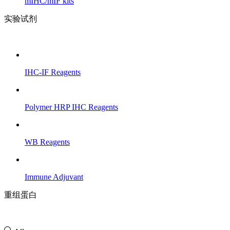
mIHC/mIF kits
实验试剂
IHC-IF Reagents
Polymer HRP IHC Reagents
WB Reagents
Immune Adjuvant
重组蛋白