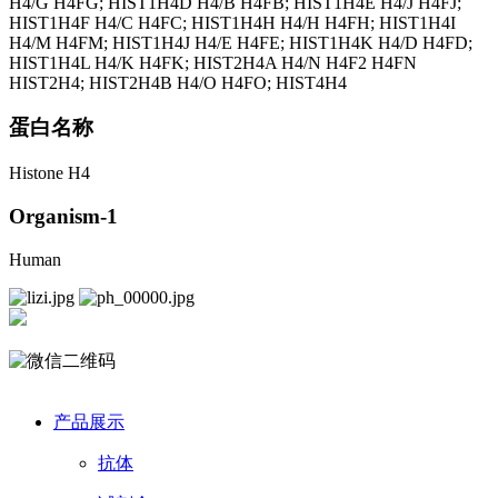
H4/G H4FG; HIST1H4D H4/B H4FB; HIST1H4E H4/J H4FJ;
HIST1H4F H4/C H4FC; HIST1H4H H4/H H4FH; HIST1H4I
H4/M H4FM; HIST1H4J H4/E H4FE; HIST1H4K H4/D H4FD;
HIST1H4L H4/K H4FK; HIST2H4A H4/N H4F2 H4FN
HIST2H4; HIST2H4B H4/O H4FO; HIST4H4
蛋白名称
Histone H4
Organism-1
Human
产品展示
抗体