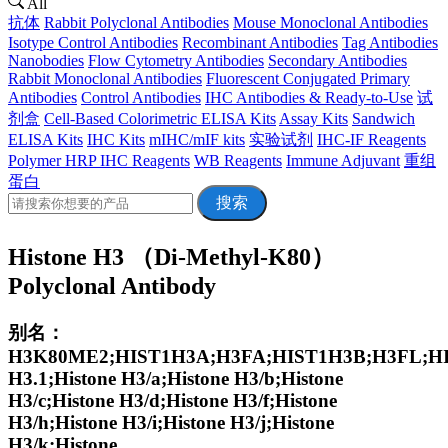
All
抗体
Rabbit Polyclonal Antibodies
Mouse Monoclonal Antibodies
Isotype Control Antibodies
Recombinant Antibodies
Tag Antibodies
Nanobodies
Flow Cytometry Antibodies
Secondary Antibodies
Rabbit Monoclonal Antibodies
Fluorescent Conjugated Primary
Antibodies
Control Antibodies
IHC Antibodies & Ready-to-Use
试
剂盒
Cell-Based Colorimetric ELISA Kits
Assay Kits
Sandwich
ELISA Kits
IHC Kits
mIHC/mIF kits
实验试剂
IHC-IF Reagents
Polymer HRP IHC Reagents
WB Reagents
Immune Adjuvant
重组
蛋白
搜索
Histone H3 （Di-Methyl-K80）
Polyclonal Antibody
别名：
H3K80ME2;HIST1H3A;H3FA;HIST1H3B;H3FL;HI
H3.1;Histone H3/a;Histone H3/b;Histone
H3/c;Histone H3/d;Histone H3/f;Histone
H3/h;Histone H3/i;Histone H3/j;Histone
H3/k;Histone