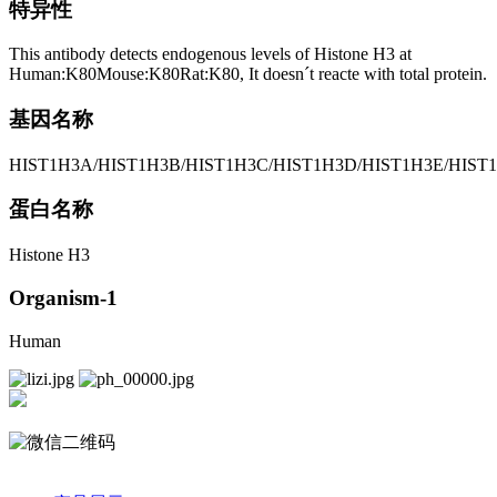
特异性
This antibody detects endogenous levels of Histone H3 at
Human:K80Mouse:K80Rat:K80, It doesn´t reacte with total protein.
基因名称
HIST1H3A/HIST1H3B/HIST1H3C/HIST1H3D/HIST1H3E/HIST1
蛋白名称
Histone H3
Organism-1
Human