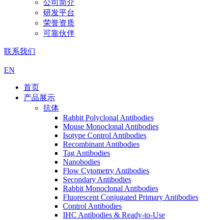
公司简介
研发平台
荣誉资质
可靠伙伴
联系我们
EN
首页
产品展示
抗体
Rabbit Polyclonal Antibodies
Mouse Monoclonal Antibodies
Isotype Control Antibodies
Recombinant Antibodies
Tag Antibodies
Nanobodies
Flow Cytometry Antibodies
Secondary Antibodies
Rabbit Monoclonal Antibodies
Fluorescent Conjugated Primary Antibodies
Control Antibodies
IHC Antibodies & Ready-to-Use