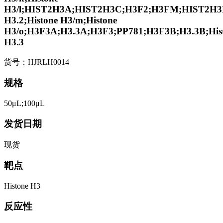
H3/l;HIST2H3A;HIST2H3C;H3F2;H3FM;HIST2H3D
H3.2;Histone H3/m;Histone
H3/o;H3F3A;H3.3A;H3F3;PP781;H3F3B;H3.3B;His
H3.3
货号：HJRLH0014
规格
50μL;100μL
发货日期
现货
靶点
Histone H3
反应性