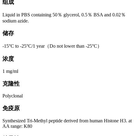
组成
Liquid in PBS containing 50％ glycerol, 0.5％ BSA and 0.02％
sodium azide.
储存
-15°C to -25°C/1 year（Do not lower than -25°C）
浓度
1 mg/ml
克隆性
Polyclonal
免疫原
Synthesized Tri-Methyl peptide derived from human Histone H3. at
AA range: K80