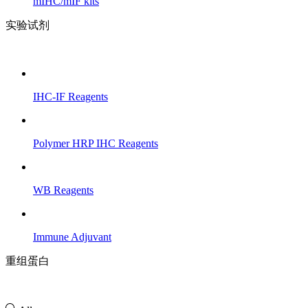
mIHC/mIF kits
实验试剂
IHC-IF Reagents
Polymer HRP IHC Reagents
WB Reagents
Immune Adjuvant
重组蛋白