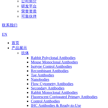
公司简介
研发平台
荣誉资质
可靠伙伴
联系我们
EN
首页
产品展示
抗体
Rabbit Polyclonal Antibodies
Mouse Monoclonal Antibodies
Isotype Control Antibodies
Recombinant Antibodies
Tag Antibodies
Nanobodies
Flow Cytometry Antibodies
Secondary Antibodies
Rabbit Monoclonal Antibodies
Fluorescent Conjugated Primary Antibodies
Control Antibodies
IHC Antibodies & Ready-to-Use