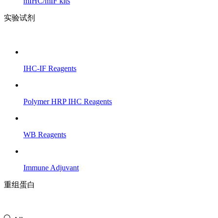
mIHC/mIF kits
实验试剂
IHC-IF Reagents
Polymer HRP IHC Reagents
WB Reagents
Immune Adjuvant
重组蛋白