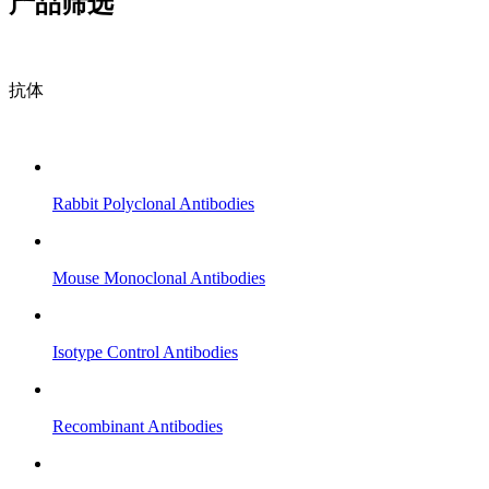
产品筛选
抗体
Rabbit Polyclonal Antibodies
Mouse Monoclonal Antibodies
Isotype Control Antibodies
Recombinant Antibodies