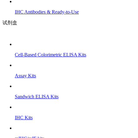
IHC Antibodies & Ready-to-Use
试剂盒
Cell-Based Colorimetric ELISA Kits
Assay Kits
Sandwich ELISA Kits
IHC Kits