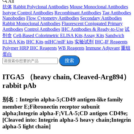
All
抗体
Rabbit Polyclonal Antibodies
Mouse Monoclonal Antibodies
Isotype Control Antibodies
Recombinant Antibodies
Tag Antibodies
Nanobodies
Flow Cytometry Antibodies
Secondary Antibodies
Rabbit Monoclonal Antibodies
Fluorescent Conjugated Primary
Antibodies
Control Antibodies
IHC Antibodies & Ready-to-Use
试
剂盒
Cell-Based Colorimetric ELISA Kits
Assay Kits
Sandwich
ELISA Kits
IHC Kits
mIHC/mIF kits
实验试剂
IHC-IF Reagents
Polymer HRP IHC Reagents
WB Reagents
Immune Adjuvant
重组
蛋白
搜索
ITGA5 （heavy chain, Cleaved-Arg894）
rabbit pAb
别名：Integrin alpha-5;CD49 antigen-like family
member E;Fibronectin receptor subunit
alpha;Integrin alpha-F;VLA-5;CD antigen CD49e;
[Cleaved into: Integrin alpha-5 heavy chain;Integrin
alpha-5 light chain]