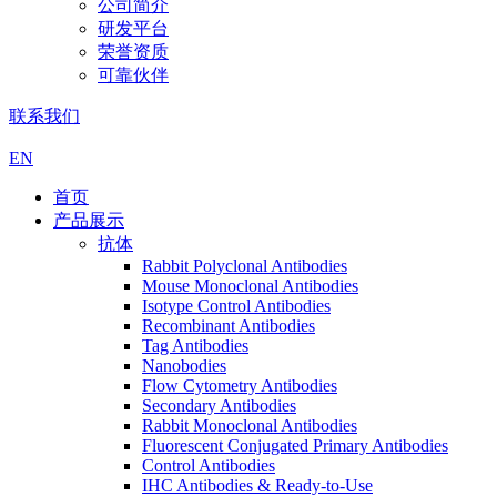
公司简介
研发平台
荣誉资质
可靠伙伴
联系我们
EN
首页
产品展示
抗体
Rabbit Polyclonal Antibodies
Mouse Monoclonal Antibodies
Isotype Control Antibodies
Recombinant Antibodies
Tag Antibodies
Nanobodies
Flow Cytometry Antibodies
Secondary Antibodies
Rabbit Monoclonal Antibodies
Fluorescent Conjugated Primary Antibodies
Control Antibodies
IHC Antibodies & Ready-to-Use