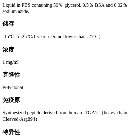
Liquid in PBS containing 50％ glycerol, 0.5％ BSA and 0.02％
sodium azide.
储存
-15°C to -25°C/1 year（Do not lower than -25°C）
浓度
1 mg/ml
克隆性
Polyclonal
免疫原
Synthesized peptide derived from human ITGA5 （heavy chain,
Cleaved-Arg894）
特异性