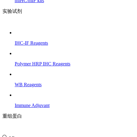
mIHC/mIF kits
实验试剂
IHC-IF Reagents
Polymer HRP IHC Reagents
WB Reagents
Immune Adjuvant
重组蛋白