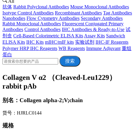
All
抗体
Rabbit Polyclonal Antibodies
Mouse Monoclonal Antibodies
Isotype Control Antibodies
Recombinant Antibodies
Tag Antibodies
Nanobodies
Flow Cytometry Antibodies
Secondary Antibodies
Rabbit Monoclonal Antibodies
Fluorescent Conjugated Primary
Antibodies
Control Antibodies
IHC Antibodies & Ready-to-Use
试
剂盒
Cell-Based Colorimetric ELISA Kits
Assay Kits
Sandwich
ELISA Kits
IHC Kits
mIHC/mIF kits
实验试剂
IHC-IF Reagents
Polymer HRP IHC Reagents
WB Reagents
Immune Adjuvant
重组
蛋白
搜索
Collagen V α2 （Cleaved-Leu1229）
rabbit pAb
别名：Collagen alpha-2;V;chain
货号：HJRLC0144
规格