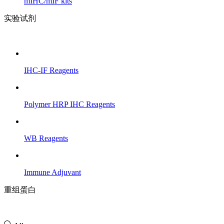
mIHC/mIF kits
实验试剂
IHC-IF Reagents
Polymer HRP IHC Reagents
WB Reagents
Immune Adjuvant
重组蛋白