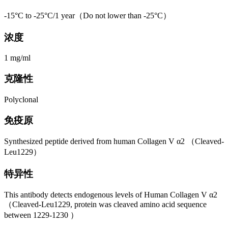
-15°C to -25°C/1 year（Do not lower than -25°C）
浓度
1 mg/ml
克隆性
Polyclonal
免疫原
Synthesized peptide derived from human Collagen V α2 （Cleaved-
Leu1229）
特异性
This antibody detects endogenous levels of Human Collagen V α2
（Cleaved-Leu1229, protein was cleaved amino acid sequence
between 1229-1230 ）