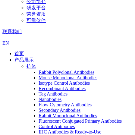
公司简介
研发平台
荣誉资质
可靠伙伴
联系我们
EN
首页
产品展示
抗体
Rabbit Polyclonal Antibodies
Mouse Monoclonal Antibodies
Isotype Control Antibodies
Recombinant Antibodies
Tag Antibodies
Nanobodies
Flow Cytometry Antibodies
Secondary Antibodies
Rabbit Monoclonal Antibodies
Fluorescent Conjugated Primary Antibodies
Control Antibodies
IHC Antibodies & Ready-to-Use