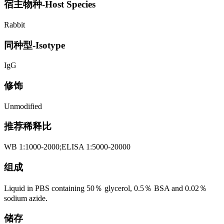
宿主物种-Host Species
Rabbit
同种型-Isotype
IgG
修饰
Unmodified
推荐稀释比
WB 1:1000-2000;ELISA 1:5000-20000
组成
Liquid in PBS containing 50％ glycerol, 0.5％ BSA and 0.02％
sodium azide.
储存