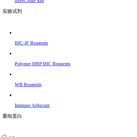
mIHC/mIF kits
实验试剂
IHC-IF Reagents
Polymer HRP IHC Reagents
WB Reagents
Immune Adjuvant
重组蛋白