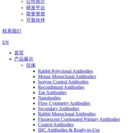
公司简介
研发平台
荣誉资质
可靠伙伴
联系我们
EN
首页
产品展示
抗体
Rabbit Polyclonal Antibodies
Mouse Monoclonal Antibodies
Isotype Control Antibodies
Recombinant Antibodies
Tag Antibodies
Nanobodies
Flow Cytometry Antibodies
Secondary Antibodies
Rabbit Monoclonal Antibodies
Fluorescent Conjugated Primary Antibodies
Control Antibodies
IHC Antibodies & Ready-to-Use