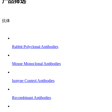
产品筛选
抗体
Rabbit Polyclonal Antibodies
Mouse Monoclonal Antibodies
Isotype Control Antibodies
Recombinant Antibodies