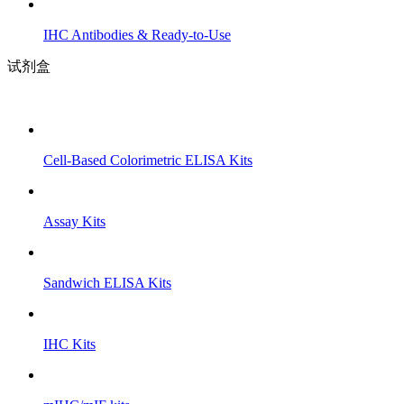
IHC Antibodies & Ready-to-Use
试剂盒
Cell-Based Colorimetric ELISA Kits
Assay Kits
Sandwich ELISA Kits
IHC Kits