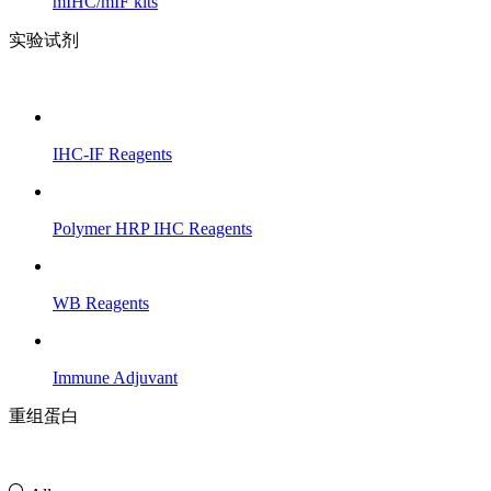
mIHC/mIF kits
实验试剂
IHC-IF Reagents
Polymer HRP IHC Reagents
WB Reagents
Immune Adjuvant
重组蛋白