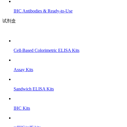
IHC Antibodies & Ready-to-Use
试剂盒
Cell-Based Colorimetric ELISA Kits
Assay Kits
Sandwich ELISA Kits
IHC Kits