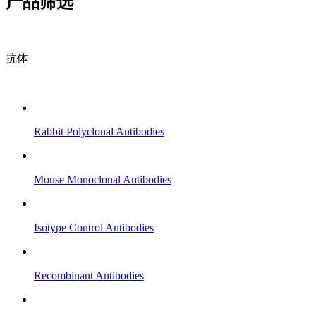
产品筛选
抗体
Rabbit Polyclonal Antibodies
Mouse Monoclonal Antibodies
Isotype Control Antibodies
Recombinant Antibodies