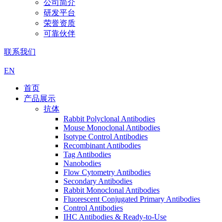
公司简介
研发平台
荣誉资质
可靠伙伴
联系我们
EN
首页
产品展示
抗体
Rabbit Polyclonal Antibodies
Mouse Monoclonal Antibodies
Isotype Control Antibodies
Recombinant Antibodies
Tag Antibodies
Nanobodies
Flow Cytometry Antibodies
Secondary Antibodies
Rabbit Monoclonal Antibodies
Fluorescent Conjugated Primary Antibodies
Control Antibodies
IHC Antibodies & Ready-to-Use