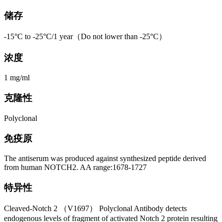
储存
-15°C to -25°C/1 year（Do not lower than -25°C）
浓度
1 mg/ml
克隆性
Polyclonal
免疫原
The antiserum was produced against synthesized peptide derived
from human NOTCH2. AA range:1678-1727
特异性
Cleaved-Notch 2 （V1697） Polyclonal Antibody detects
endogenous levels of fragment of activated Notch 2 protein resulting