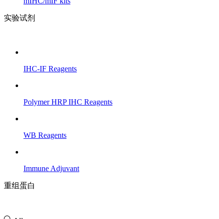
mIHC/mIF kits
实验试剂
IHC-IF Reagents
Polymer HRP IHC Reagents
WB Reagents
Immune Adjuvant
重组蛋白