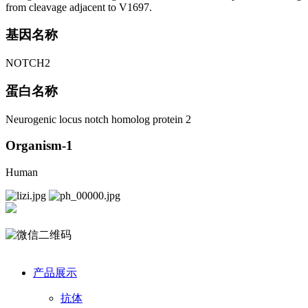
from cleavage adjacent to V1697.
基因名称
NOTCH2
蛋白名称
Neurogenic locus notch homolog protein 2
Organism-1
Human
产品展示
抗体