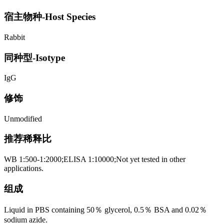
宿主物种-Host Species
Rabbit
同种型-Isotype
IgG
修饰
Unmodified
推荐稀释比
WB 1:500-1:2000;ELISA 1:10000;Not yet tested in other
applications.
组成
Liquid in PBS containing 50％ glycerol, 0.5％ BSA and 0.02％
sodium azide.