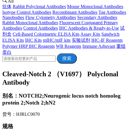
All
抗体
Rabbit Polyclonal Antibodies
Mouse Monoclonal Antibodies
Isotype Control Antibodies
Recombinant Antibodies
Tag Antibodies
Nanobodies
Flow Cytometry Antibodies
Secondary Antibodies
Rabbit Monoclonal Antibodies
Fluorescent Conjugated Primary
Antibodies
Control Antibodies
IHC Antibodies & Ready-to-Use
试
剂盒
Cell-Based Colorimetric ELISA Kits
Assay Kits
Sandwich
ELISA Kits
IHC Kits
mIHC/mIF kits
实验试剂
IHC-IF Reagents
Polymer HRP IHC Reagents
WB Reagents
Immune Adjuvant
重组
蛋白
搜索
Cleaved-Notch 2 （V1697） Polyclonal
Antibody
别名：NOTCH2;Neurogenic locus notch homolog
protein 2;Notch 2;hN2
货号：HJRLC0070
规格