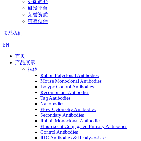
公司简介
研发平台
荣誉资质
可靠伙伴
联系我们
EN
首页
产品展示
抗体
Rabbit Polyclonal Antibodies
Mouse Monoclonal Antibodies
Isotype Control Antibodies
Recombinant Antibodies
Tag Antibodies
Nanobodies
Flow Cytometry Antibodies
Secondary Antibodies
Rabbit Monoclonal Antibodies
Fluorescent Conjugated Primary Antibodies
Control Antibodies
IHC Antibodies & Ready-to-Use