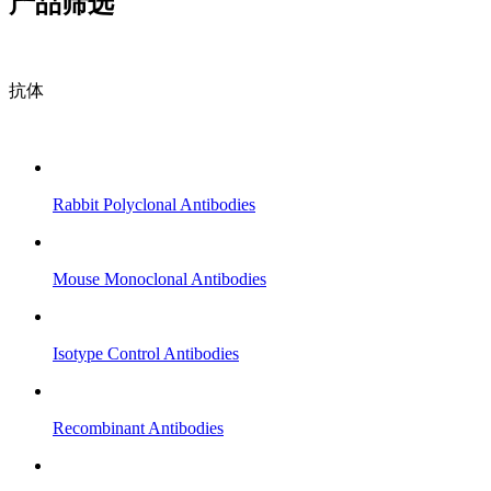
产品筛选
抗体
Rabbit Polyclonal Antibodies
Mouse Monoclonal Antibodies
Isotype Control Antibodies
Recombinant Antibodies