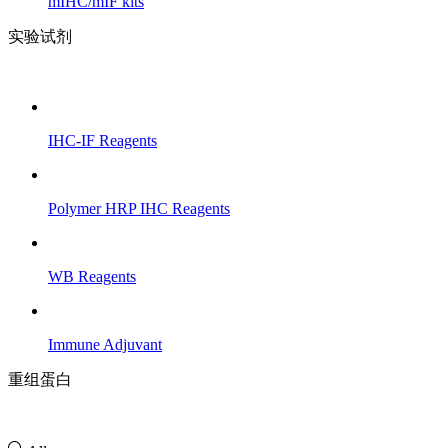
mIHC/mIF kits
实验试剂
IHC-IF Reagents
Polymer HRP IHC Reagents
WB Reagents
Immune Adjuvant
重组蛋白