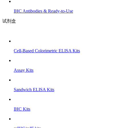
IHC Antibodies & Ready-to-Use
试剂盒
Cell-Based Colorimetric ELISA Kits
Assay Kits
Sandwich ELISA Kits
IHC Kits