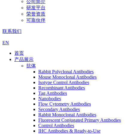
公司简介
研发平台
荣誉资质
可靠伙伴
联系我们
EN
首页
产品展示
抗体
Rabbit Polyclonal Antibodies
Mouse Monoclonal Antibodies
Isotype Control Antibodies
Recombinant Antibodies
Tag Antibodies
Nanobodies
Flow Cytometry Antibodies
Secondary Antibodies
Rabbit Monoclonal Antibodies
Fluorescent Conjugated Primary Antibodies
Control Antibodies
IHC Antibodies & Ready-to-Use